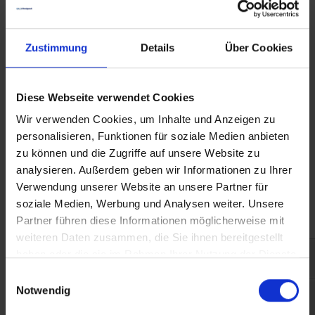
Zustimmung
Details
Über Cookies
Flüssiggas nach DIN 51622
Diese Webseite verwendet Cookies
Wir verwenden Cookies, um Inhalte und Anzeigen zu
Anzahl
Stückpreis
personalisieren, Funktionen für soziale Medien anbieten
zu können und die Zugriffe auf unsere Website zu
0,5200 €
Bis
2999
analysieren. Außerdem geben wir Informationen zu Ihrer
Verwendung unserer Website an unsere Partner für
0,5157 €
Ab
3000
soziale Medien, Werbung und Analysen weiter. Unsere
Partner führen diese Informationen möglicherweise mit
Preise inkl. MwSt.
weiteren Daten zusammen, die Sie ihnen bereitgestellt
haben oder die sie im Rahmen Ihrer Nutzung der Dienste
gesammelt haben.
Einwilligungsauswahl
In den Warenkorb
Notwendig